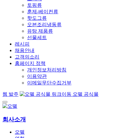
토핑류
훈제-베이컨류
핫도그류
오븐조리냉동류
유탕 제품류
선물세트
레시피
채용안내
고객의소리
홈페이지 정책
개인정보처리방침
이용약관
이메일무단수집거부
웹 발주
오뗄 공식몰
회사소개
오뗄