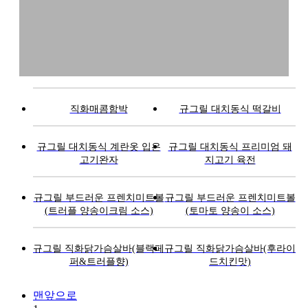
직화매콤함박
규그릴 대치동식 떡갈비
규그릴 대치동식 계란옷 입은
규그릴 대치동식 프리미엄 돼
고기완자
지고기 육전
규그릴 부드러운 프렌치미트볼
규그릴 부드러운 프렌치미트볼
(트러플 양송이크림 소스)
(토마토 양송이 소스)
규그릴 직화닭가슴살바(블랙페
규그릴 직화닭가슴살바(후라이
퍼&트러플향)
드치킨맛)
맨앞으로