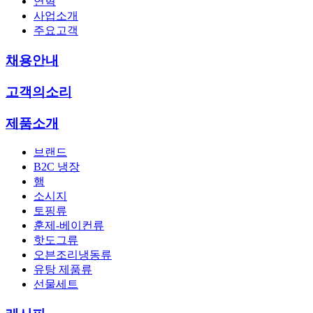
연혁
사업소개
주요고객
채용안내
고객의소리
제품소개
브랜드
B2C 냉장
햄
소시지
토핑류
훈제-베이컨류
핫도그류
오븐조리냉동류
유탕 제품류
선물세트