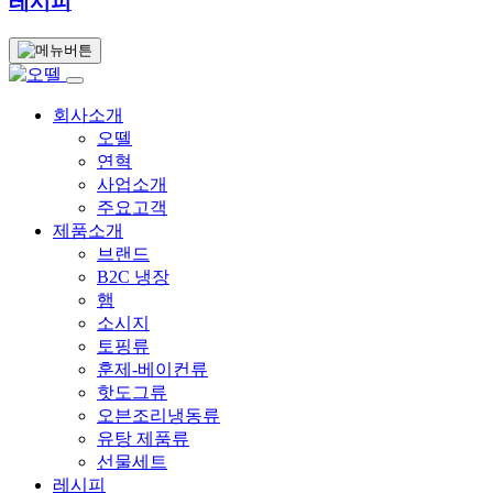
레시피
회사소개
오뗄
연혁
사업소개
주요고객
제품소개
브랜드
B2C 냉장
햄
소시지
토핑류
훈제-베이컨류
핫도그류
오븐조리냉동류
유탕 제품류
선물세트
레시피